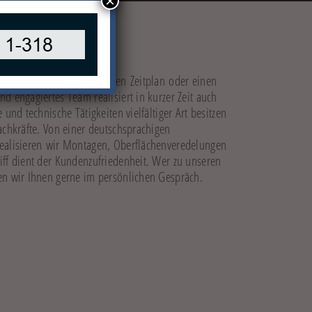
×
 ZU ÜBERTREFFEN
bedarf, haben einen straffen Zeitplan oder einen
d engagiertes Team realisiert in kurzer Zeit auch
 und technische Tätigkeiten vielfältiger Art besitzen
achkräfte. Von einer deutschsprachigen
realisieren wir Montagen, Oberflächenveredelungen
iff dient der Kundenzufriedenheit. Wer zu unseren
en wir Ihnen gerne im persönlichen Gespräch.