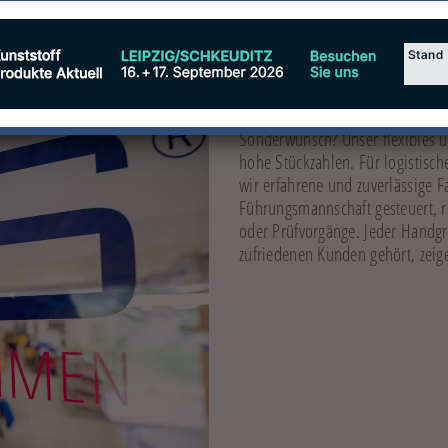
, UM IHRE ERWARTUNGEN ZU ERFÜLLEN. ODER
Sie arbeiten mit hohem Personal
Sonderwunsch? Unser flexibles un
hohe Stückzahlen. Für logistische
wir erfahrene und zuverlässige F
Führungsmannschaft gesteuert, 
oder Prüfvorgänge. Jeder Handgr
zufriedenen Kunden gehört, zeig