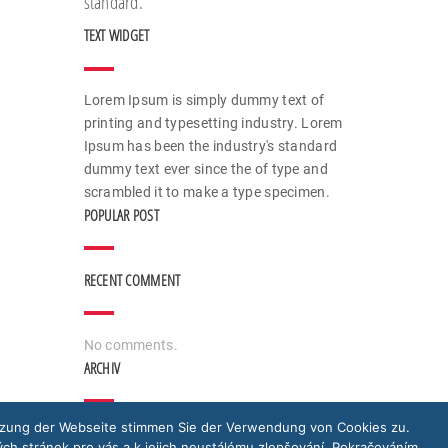
standard.
TEXT WIDGET
Lorem Ipsum is simply dummy text of
printing and typesetting industry. Lorem
Ipsum has been the industry's standard
dummy text ever since the of type and
scrambled it to make a type specimen.
POPULAR POST
RECENT COMMENT
No comments.
ARCHIV
utzung der Webseite stimmen Sie der Verwendung von Cookies zu.
ch stránek pro vás a k jejich neustálému zlepšování. Pokračováním